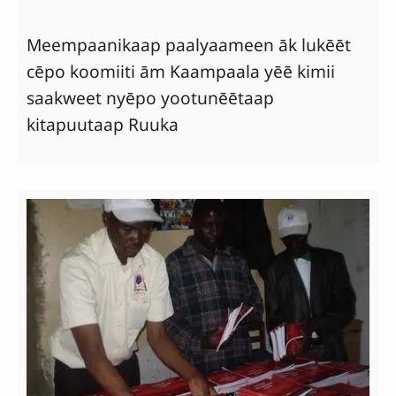
Meempaanikaap paalyaameen āk lukēēt
cēpo koomiiti ām Kaampaala yēē kimii
saakweet nyēpo yootunēētaap
kitapuutaap Ruuka