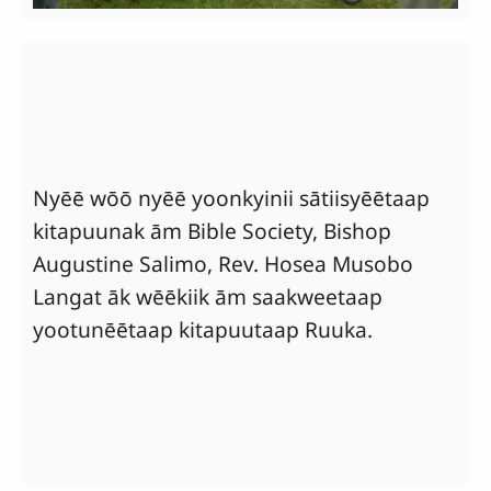
Nyēē wōō nyēē yoonkyinii sātiisyēētaap
kitapuunak ām Bible Society, Bishop
Augustine Salimo, Rev. Hosea Musobo
Langat āk wēēkiik ām saakweetaap
yootunēētaap kitapuutaap Ruuka.