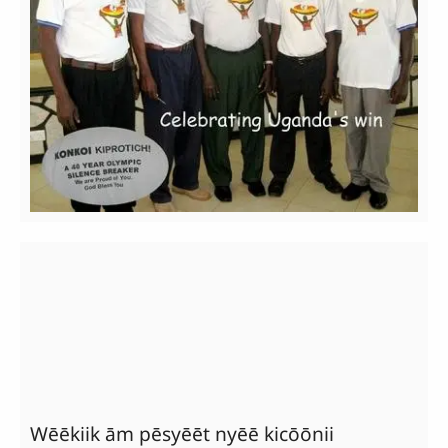
Wēēkiik ām pēsyēēt nyēē kicōōnii