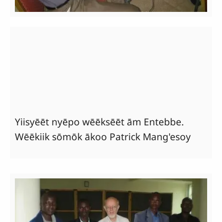
Yiisyēēt nyēpo wēēksēēt ām Entebbe.
Wēēkiik sōmōk ākoo Patrick Mang'esoy