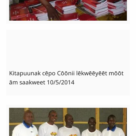
Kitapuunak cēpo Cōōnii lēkwēēyēēt mōōt
ām saakweet 10/5/2014