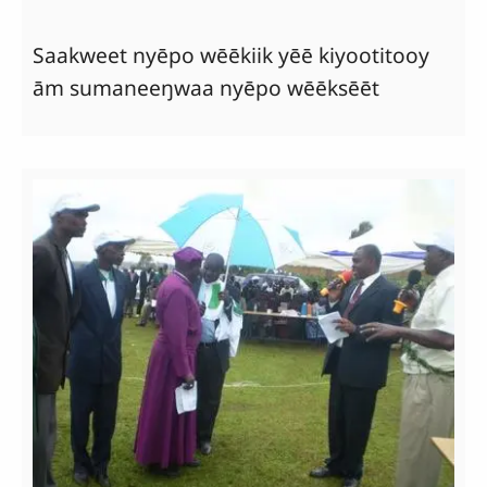
Saakweet nyēpo wēēkiik yēē kiyootitooy
ām sumaneeŋwaa nyēpo wēēksēēt