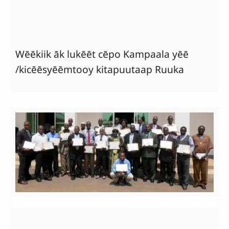
Wēēkiik āk lukēēt cēpo Kampaala yēē
/kicēēsyēēmtooy kitapuutaap Ruuka