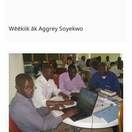
Wēēkiik āk Aggrey Soyekwo