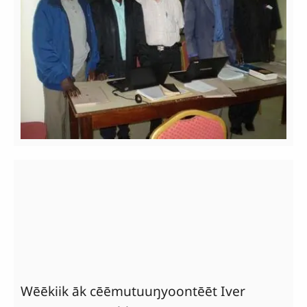
Wēēkiik āk cēēmutuuŋyoontēēt Iver