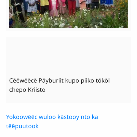
Cēēwēēcē Pāyburiit kupo piiko tōkōl
chēpo Kriistō
Yokoowēēc wuloo kāstooy nto ka
tēēpuutook