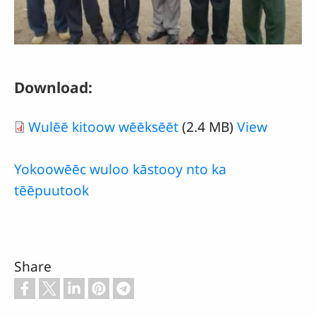
Download:
Wulēē kitoow wēēksēēt
(2.4 MB)
View
Yokoowēēc wuloo kāstooy nto ka
tēēpuutook
Share