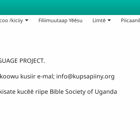
oo /kiciiy
Filiimuutaap Yēēsu
Limtē
Piicaani
NGUAGE PROJECT.
koowu kusiir e-mal;
info@kupsapiiny.org
kisate kucēē riipe Bible Society of Uganda