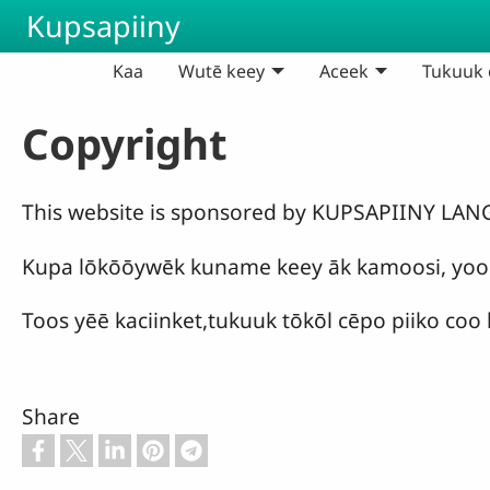
Skip to main content
Kupsapiiny
Kaa
Wutē keey
Aceek
Tukuuk c
Copyright
This website is sponsored by KUPSAPIINY LA
Kupa lōkōōywēk kuname keey āk kamoosi, yoo
Toos yēē kaciinket,tukuuk tōkōl cēpo piiko coo 
Share