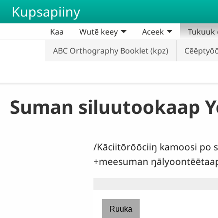
Skip to main content
Kupsapiiny
Kaa
Wutē keey
Aceek
Tukuuk c
ABC Orthography Booklet (kpz)
Cēēptyō
Suman siluutookaap Y
/Kāciitōrōōciiŋ kamoosi po
+meesuman ŋālyoontēētaap 