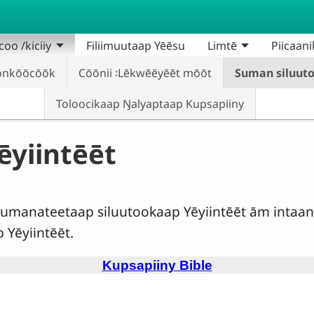
oo /kiciiy
Filiimuutaap Yēēsu
Limtē
Piicaani
ōnkōōcōōk
Cōōnii ꞉Lēkwēēyēēt mōōt
Suman siluuto
Toloocikaap Ŋalyaptaap Kupsapiiny
ēyiintēēt
 sumanateetaap siluutookaap Yēyiintēēt ām intaan
Yēyiintēēt.