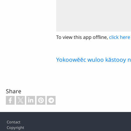
To view this app offline,
click here
Yokoowēēc wuloo kāstooy n
Share
Footer
Contact
Copyright