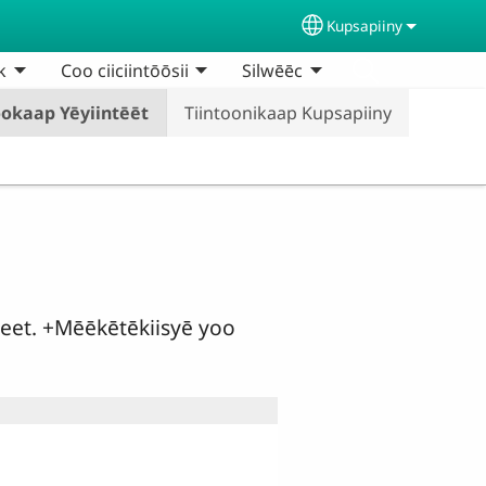
Kupsapiiny
Select your langua
k
Coo ciiciintōōsii
Silwēēc
okaap Yēyiintēēt
Tiintoonikaap Kupsapiiny
eet. +Mēēkētēkiisyē yoo